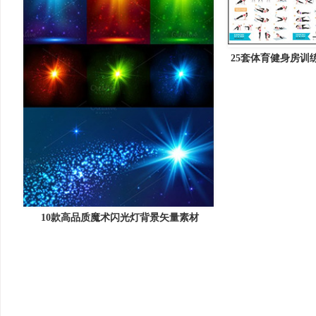
25套体育健身房训
居矢
10款高品质魔术闪光灯背景矢量素材