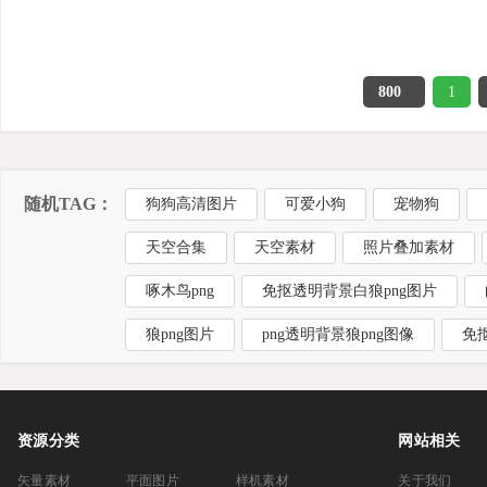
800
1
随机TAG：
狗狗高清图片
可爱小狗
宠物狗
天空合集
天空素材
照片叠加素材
啄木鸟png
免抠透明背景白狼png图片
狼png图片
png透明背景狼png图像
免
资源分类
网站相关
矢量素材
平面图片
样机素材
关于我们