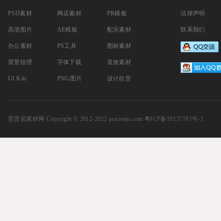
PSD素材
网店素材
PR模板
法律声明
高清图片
AE模板
配乐素材
联系我们
办公素材
PS工具
图标素材
背景纹理
字体下载
音效素材
UI Kits
PNG图片
设计欣赏
普贤居素材网
Copyright © 2012-2022 puxianju.com
粤ICP备19137781号-1