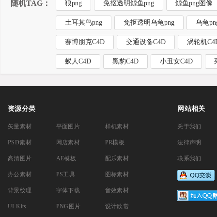
随机TAG：
狼png
免抠透明鲸鱼png
鲸鱼png图像
土耳其鸟png
免抠透明乌龟png
乌龟pn
赛博朋克C4D
交通设备C4D
涡轮机C4
蚁人C4D
黑豹C4D
小丑女C4D
资源分类
网站相关
矢量素材
平面图片
样机素材
关于我们
PSD素材
网店素材
PR模板
法律声明
高清图片
AE模板
配乐素材
联系我们
办公素材
PS工具
图标素材
背景纹理
字体下载
音效素材
UI Kits
PNG图片
设计欣赏