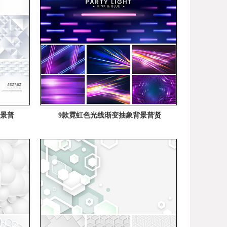
背景普
9款霓虹色光线渐变抽象背景普贤