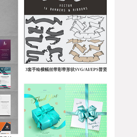
3套手绘横幅丝带彩带形状SVG/AI/EPS普贤
居矢量素材精选