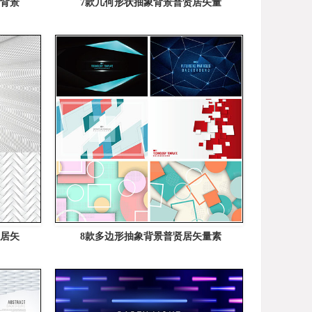
象背景
7款几何形状抽象背景普贤居矢量
贤居矢
8款多边形抽象背景普贤居矢量素