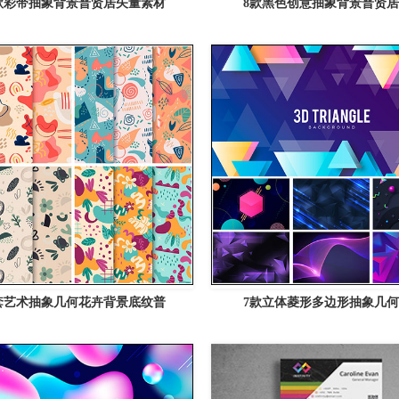
款彩带抽象背景普贤居矢量素材
8款黑色创意抽象背景普贤
套艺术抽象几何花卉背景底纹普
7款立体菱形多边形抽象几