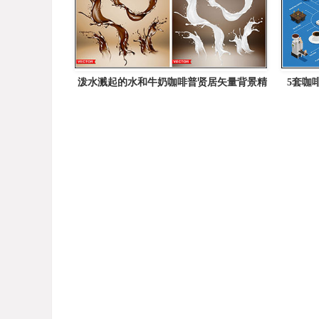
泼水溅起的水和牛奶咖啡普贤居矢量背景精
5套咖
选插图