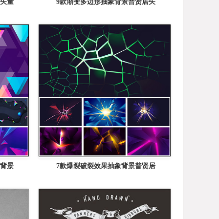
居矢量
9款渐变多边形抽象背景普贤居矢
何背景
7款爆裂破裂效果抽象背景普贤居