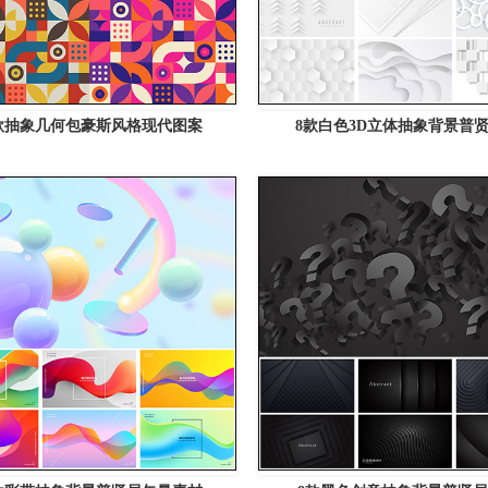
款抽象几何包豪斯风格现代图案
8款白色3D立体抽象背景普