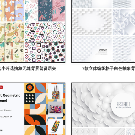
套小碎花抽象无缝背景普贤居矢
7款立体编织格子白色抽象