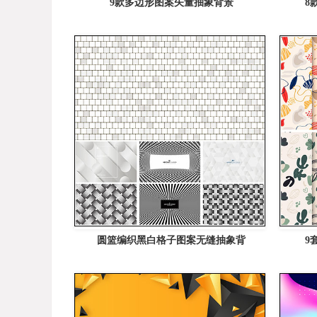
9款多边形图案矢量抽象背景
8
圆篮编织黑白格子图案无缝抽象背
9