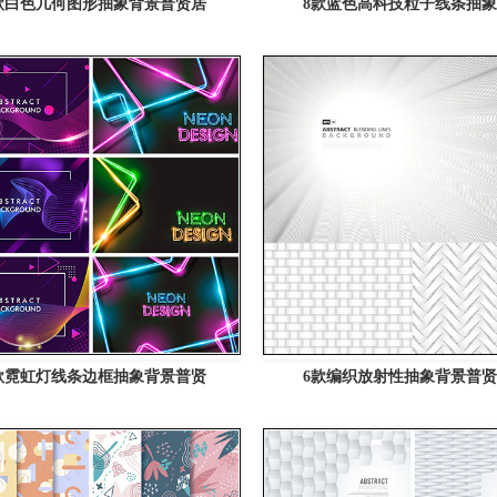
款白色几何图形抽象背景普贤居
8款蓝色高科技粒子线条抽
款霓虹灯线条边框抽象背景普贤
6款编织放射性抽象背景普