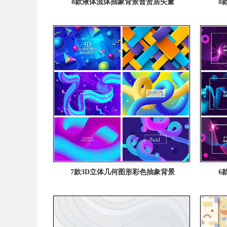
8款液体流体抽象背景普贤居矢量
8
7款3D立体几何图形彩色抽象背景
6