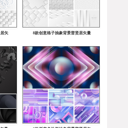
贤居矢
8款创意格子抽象背景普贤居矢量