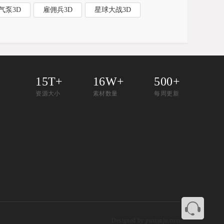
气泵3D
雇佣兵3D
星球大战3D
15T+
16W+
500+
资源大小
素材数量
每周更新
Designed by puxianju.com