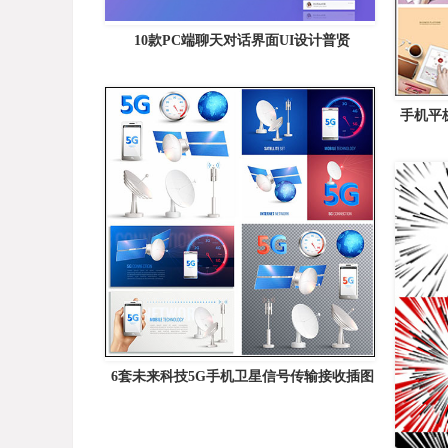
10款PC端聊天对话界面UI设计普贤
手机平
6套未来科技5G手机卫星信号传输接收插图
普贤居矢量素材精选