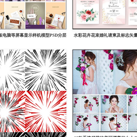
板电脑等屏幕显示样机模型PSD分层
水彩花卉花束婚礼请柬及标志矢
素材