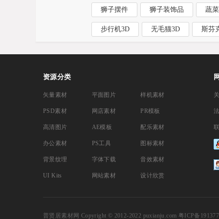
狮子摆件
狮子装饰品
蔬菜
步行机3D
无毛猫3D
斯芬
资源分类
矢量素材
平面图片
样机素材
PSD素材
网店素材
PR模板
高清图片
AE模板
配乐素材
办公素材
PS工具
图标素材
背景纹理
字体下载
音效素材
UI Kits
网站素材
设计欣赏
普贤居素材网
Copyright © 2012-2022 puxianju.com
粤ICP备191377