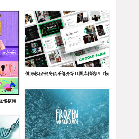
健身教程/健身俱乐部介绍16图库精选PPT模
板 Physical &#8211; Powerpoint Template
促销横幅