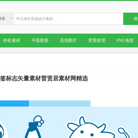
搜索
搜
样机素材
平面图形
高清图片
背景纹理
PNG免抠
标签标志矢量素材普贤居素材网精选