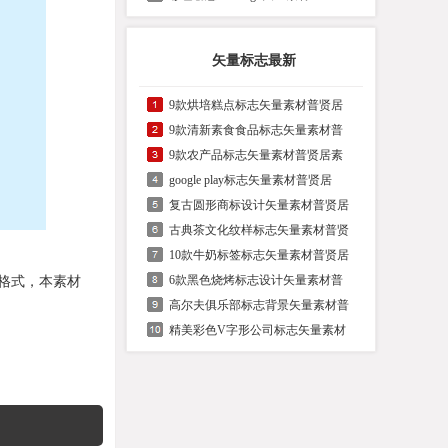
矢量标志最新
9款烘培糕点标志矢量素材普贤居
9款清新素食食品标志矢量素材普
9款农产品标志矢量素材普贤居素
google play标志矢量素材普贤居
复古圆形商标设计矢量素材普贤居
古典茶文化纹样标志矢量素材普贤
10款牛奶标签标志矢量素材普贤居
6款黑色烧烤标志设计矢量素材普
r格式，本素材
高尔夫俱乐部标志背景矢量素材普
精美彩色V字形公司标志矢量素材