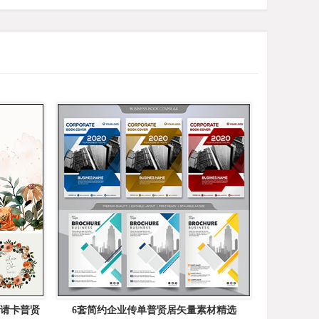
邀请卡普贤
6套简约企业传单普贤居矢量素材精选