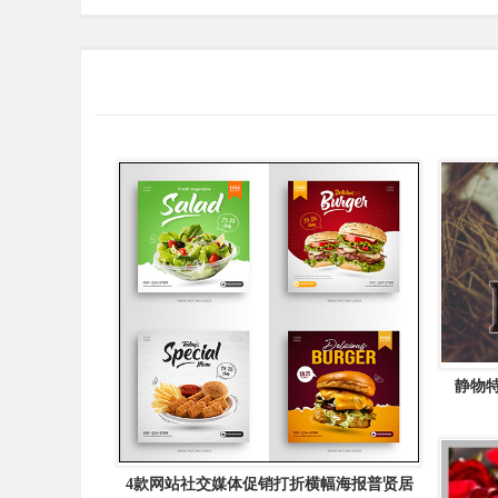
静物特
4款网站社交媒体促销打折横幅海报普贤居