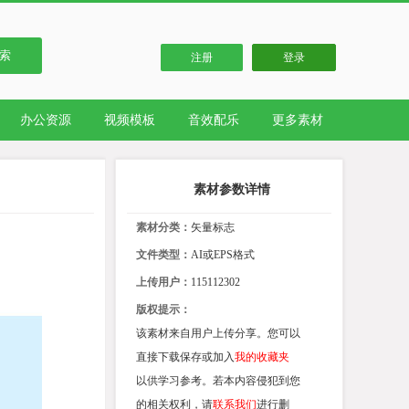
索
注册
登录
办公资源
视频模板
音效配乐
更多素材
素材参数详情
素材分类：
矢量标志
文件类型：
AI或EPS格式
上传用户：
115112302
版权提示：
该素材来自用户上传分享。您可以
直接下载保存或加入
我的收藏夹
以供学习参考。若本内容侵犯到您
的相关权利，请
联系我们
进行删