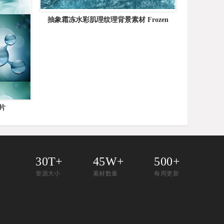
抽象霜冻水彩肌理纹理背景素材 Frozen
Backgrounds
片
30T+
45W+
500+
资源大小
素材数量
每周更新