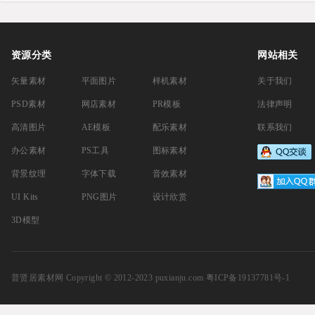
资源分类
网站相关
矢量素材
平面图片
样机素材
关于我们
PSD素材
网店素材
PR模板
法律声明
高清图片
AE模板
配乐素材
联系我们
办公素材
PS工具
图标素材
背景纹理
字体下载
音效素材
UI Kits
PNG图片
设计欣赏
3D模型
普贤居素材网
Copyright © 2012-2023 puxianju.com
粤ICP备19137781号-1