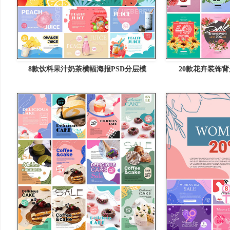
8款饮料果汁奶茶横幅海报PSD分层模
20款花卉装饰