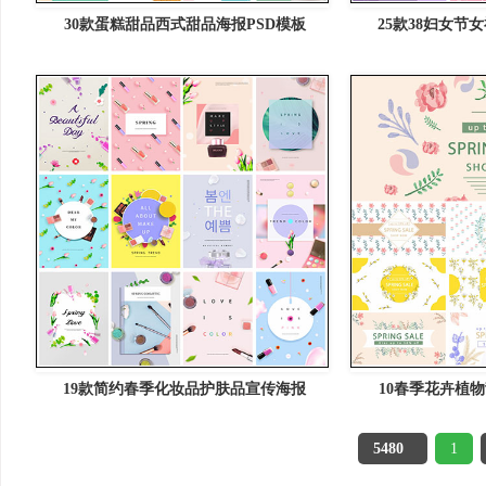
30款蛋糕甜品西式甜品海报PSD模板
25款38妇女节
19款简约春季化妆品护肤品宣传海报
10春季花卉植物
5480
1