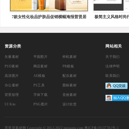
7款女性化妆品护肤品促销横幅海报普贤居
极简主义风格时尚行
矢量素材精选
Minimal Fas
资源分类
网站相关
矢量素材
平面图片
样机素材
关于我们
PSD素材
网店素材
PR模板
法律声明
高清图片
AE模板
配乐素材
联系我们
办公素材
PS工具
图标素材
背景纹理
字体下载
音效素材
UI Kits
PNG图片
设计欣赏
普贤居素材网
Copyright © 2012-2022 puxianju.com
粤ICP备19137781号-1