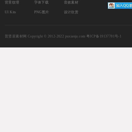
背景纹理
字体下载
音效素材
UI Kits
PNG图片
设计欣赏
普贤居素材网
Copyright © 2012-2022 puxianju.com
粤ICP备19137781号-1