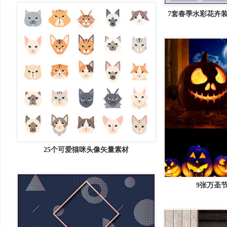
7套春季水彩花卉
贤居矢
25个可爱猫咪头像矢量素材
9张万圣