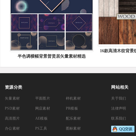
16款高清木纹背景纹理 
半色调横幅背景普贤居矢量素材精选
&#8211; 
资源分类
网站相关
矢量素材
平面图片
样机素材
关于我们
PSD素材
网店素材
PR模板
法律声明
高清图片
AE模板
配乐素材
联系我们
办公素材
PS工具
图标素材