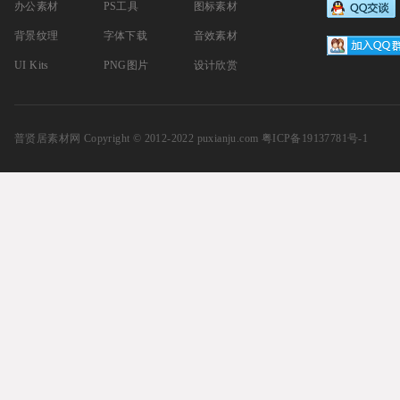
办公素材
PS工具
图标素材
背景纹理
字体下载
音效素材
UI Kits
PNG图片
设计欣赏
普贤居素材网
Copyright © 2012-2022 puxianju.com
粤ICP备19137781号-1