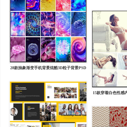
28款抽象渐变手机背景炫酷3D粒子背景PSD
模板
15款穿着白色性感
5K