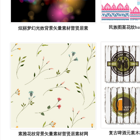
民族图案花纹ba
炫丽梦幻光效背景矢量素材普贤居素
复古啤酒元素木
素雅花枝背景矢量素材普贤居素材网