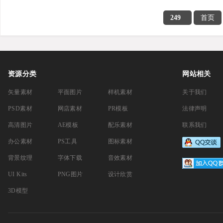
249
首页
资源分类
网站相关
矢量素材
平面图片
样机素材
关于我们
PSD素材
网店素材
PR模板
法律声明
高清图片
AE模板
配乐素材
联系我们
办公素材
PS工具
图标素材
背景纹理
字体下载
音效素材
UI Kits
PNG图片
设计欣赏
3D模型