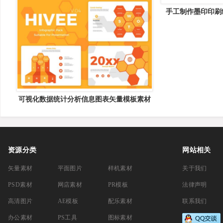
手工制作墨印印刷纹理v1 
Pac
可视化数据统计分析信息图表矢量模板素材
V4 Hivee 4 &#8211; Infographic
资源分类
网站相关
矢量素材
平面图片
样机素材
关于我们
PSD素材
网店素材
PR模板
法律声明
高清图片
AE模板
配乐素材
联系我们
办公素材
PS工具
图标素材