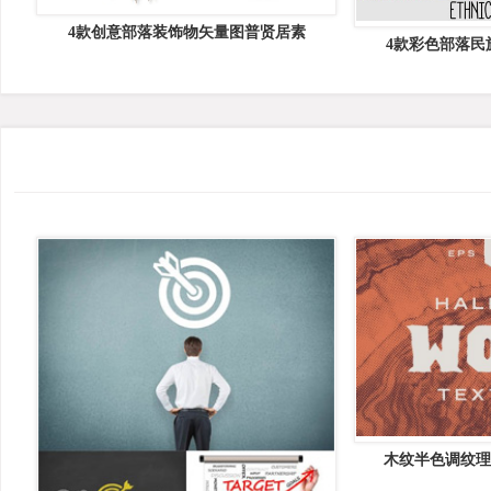
4款创意部落装饰物矢量图普贤居素
4款彩色部落民
木纹半色调纹理设
Halfto