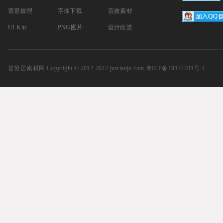
背景纹理
字体下载
音效素材
UI Kits
PNG图片
设计欣赏
普贤居素材网
Copyright © 2012-2022 puxianju.com
粤ICP备19137781号-1